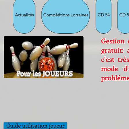
Actualités
Compétitions Lorraines
CD 54
CD 5
Gestion d
gratuit:
c'est tr
mode d'
Pour les JOUEURS
probléme
Guide utilisation joueur