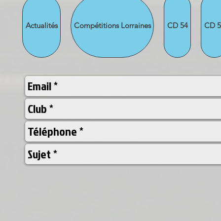
Actualités
Compétitions Lorraines
CD 54
CD 5