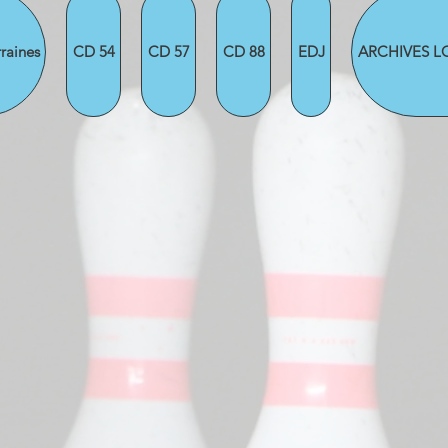
raines
CD 54
CD 57
CD 88
EDJ
ARCHIVES L