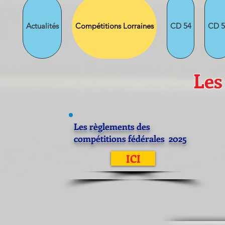
Actualités
Compétitions Lorraines
CD 54
CD 5
Les
Les règlements des
compétitions fédérales 2025
ICI