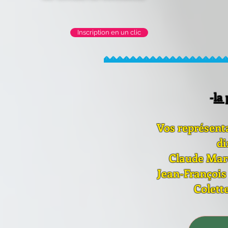
Inscription en un clic
-
la
Vos représent
di
Claude Marq
Jean-François 
Colett