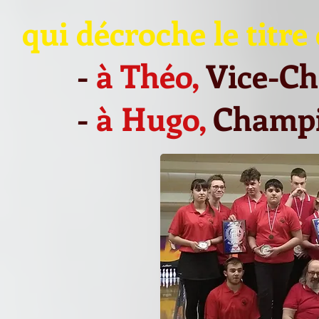
qui décroche le titr
-
à Théo,
Vice-Ch
-
à Hugo,
Champi