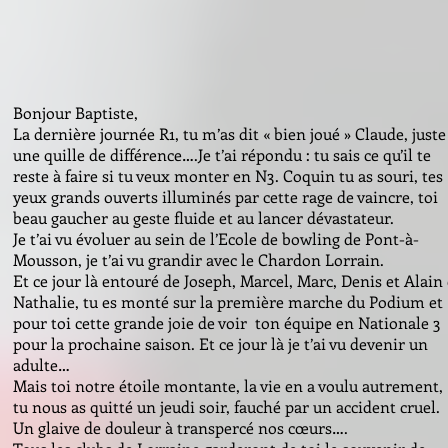
Bonjour Baptiste,
La dernière journée R1, tu m’as dit « bien joué » Claude, juste
une quille de différence….Je t’ai répondu : tu sais ce qu’il te
reste à faire si tu veux monter en N3. Coquin tu as souri, tes
yeux grands ouverts illuminés par cette rage de vaincre, toi
beau gaucher au geste fluide et au lancer dévastateur.
Je t’ai vu évoluer au sein de l’Ecole de bowling de Pont-à-
Mousson, je t’ai vu grandir avec le Chardon Lorrain.
Et ce jour là entouré de Joseph, Marcel, Marc, Denis et Alain 
Nathalie, tu es monté sur la première marche du Podium et
pour toi cette grande joie de voir ton équipe en Nationale 3
pour la prochaine saison. Et ce jour là je t’ai vu devenir un
adulte…
Mais toi notre étoile montante, la vie en a voulu autrement,
tu nous as quitté un jeudi soir, fauché par un accident cruel.
Un glaive de douleur à transpercé nos cœurs….