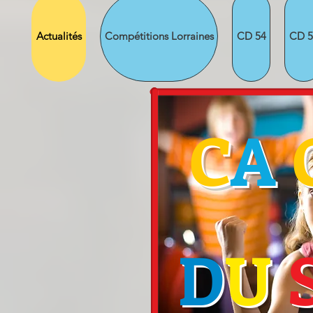
Actualités
Compétitions Lorraines
CD 54
CD 5
C
A
C
D
U